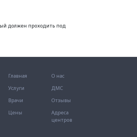
рый должен проходить под
Главная
О нас
Услуги
ДМС
Врачи
Отзывы
Цены
Адреса
центров