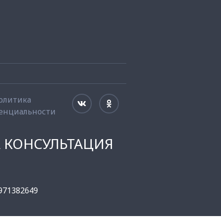
олитика
енциальности
 КОНСУЛЬТАЦИЯ
71382649