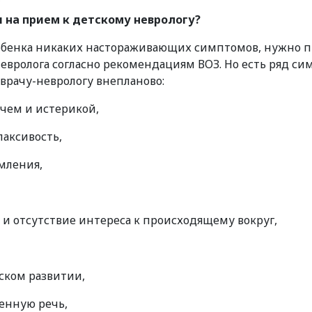
 на прием к детскому неврологу?
ребенка никаких настораживающих симптомов, нужно п
вролога согласно рекомендациям ВОЗ. Но есть ряд си
 врачу-неврологу внепланово:
ачем и истерикой,
лаксивость,
мления,
ь и отсутствие интереса к происходящему вокруг,
ском развитии,
енную речь,