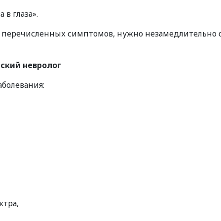
 в глаза».
з перечисленных симптомов, нужно незамедлительно о
тский невролог
болевания:
ктра,