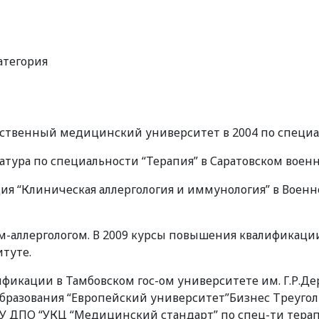
атегория
рственный медицинский университет в 2004 по специа
атура по специальности “Терапия” в Саратовском вое
ция “Клиническая аллергология и иммунология” в Воен
чом-аллергологом. В 2009 курсы повышения квалификации
туте.
фикации в Тамбовском гос-ом университете им. Г.Р.Д
разования “Европейский университет”Бизнес Треугольн
У ДПО “УКЦ “Медицинский стандарт” по спец-ти терапи