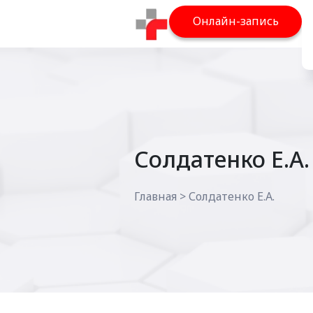
Онлайн-запись
Солдатенко Е.А.
Главная
>
Солдатенко Е.А.