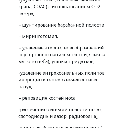
храпа, СОАС) с использованием СО2
лазера,
– шунтирование барабанной полости,
– миринготомия,
– удаление атером, новообразований
лор- органов (папилом глотки, язычка
мягкого неба), ушных придатков,
-удаление антрохоанальных полипов,
инородных тел верхнечелюстных
пазух,
– репозиция костей носа,
-рассечение синехий полости носа (
светодиодный лазер, радиоволна),
-лазерная абляция лакун миндалин (