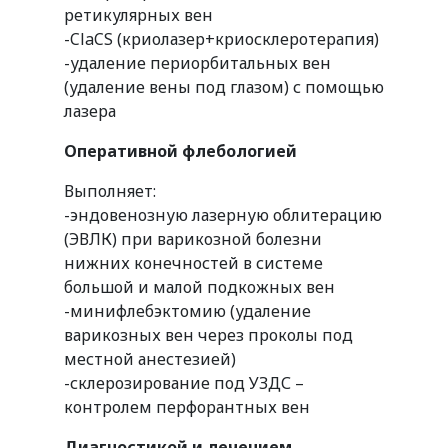
ретикулярных вен
-ClaCS (криолазер+криосклеротерапия)
-удаление периорбитальных вен
(удаление вены под глазом) с помощью
лазера
Оперативной флебологией
Выполняет:
-эндовенозную лазерную облитерацию
(ЭВЛК) при варикозной болезни
нижних конечностей в системе
большой и малой подкожных вен
-минифлебэктомию (удаление
варикозных вен через проколы под
местной анестезией)
-склерозирование под УЗДС –
контролем перфорантных вен
Диагностикой и лечением