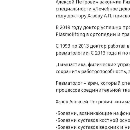
Алексей Петрович закончил Ряз
специальности «Лечебное дело»
году доктору Хазову А.П. присв
В 2019 году доктор успешно п
Plasmolifting в ортопедии и тр
С 1993 по 2013 доктор работал
ревматологии. С 2013 года и п
„Гимнастика, физические упра
сохранить работоспособность, 
Ревматолог – врач, который сп
процессов соединительной тка
Хазов Алексей Петрович заним
-Болезни, возникающие на фо
-Болезни суставов костной осно
-Болезни суставов верхних и н