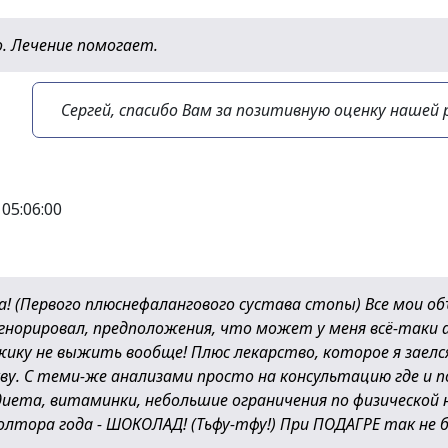
о. Лечение помогает.
Сергей, спасибо Вам за позитивную оценку нашей
05:06:00
а! (Первого плюснефалангового сустава стопы) Все мои о
игнорировал, предположения, что может у меня всё-таки 
ику не выжить вообще! Плюс лекарство, которое я заелся
кву. С теми-же анализами просто на консультацию где и п
иета, витаминки, небольшие ограничения по физической н
олтора года - ШОКОЛАД! (Тьфу-тфу!) При ПОДАГРЕ так не б