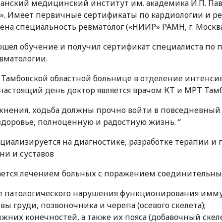
анский медицинский институт им. академика И.П. Павл
. Имеет первичные сертификаты по кардиологии и рентг
оена специальность ревматолог («НИИР» РАМН, г. Москва
рошел обучение и получил сертификат специалиста по
авматологии.
 в Тамбовской областной больнице в отделение интенс
о настоящий день доктор является врачом КТ и МРТ Та
жнения, ходьба должны прочно войти в повседневный б
здоровье, полноценную и радостную жизнь. “
ециализируется на диагностике, разработке терапии и
ни и суставов
ается лечением больных с поражением соединительны
не патологического нарушения функционирования имм
вы груди, позвоночника и черепа (осевого скелета);
ижних конечностей, а также их пояса (добавочный скеле