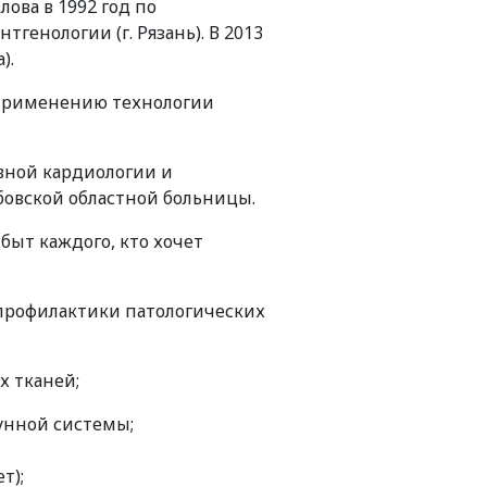
ова в 1992 год по
енологии (г. Рязань). В 2013
).
 применению технологии
ивной кардиологии и
мбовской областной больницы.
ыт каждого, кто хочет
 профилактики патологических
х тканей;
унной системы;
т);